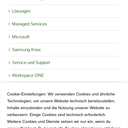
Lösungen
Managed Services
Microsoft
Samsung Knox
Service und Support
Workspace ONE
Cookie-Einstellungen: Wir verwenden Cookies und ähnliche
Okt.
9:30
-
17:00
CEST
8
Technologien, um unsere Website technisch bereitzustellen,
Enterprise Tech Day 2026
Inhalte einzubinden und die Nutzung unserer Website zu
verbessern. Einige Cookies sind technisch erforderlich.
Okt.
Oktober 27
-
Oktober 29
27
Weitere Cookies und Dienste setzen wir nur ein, wenn du