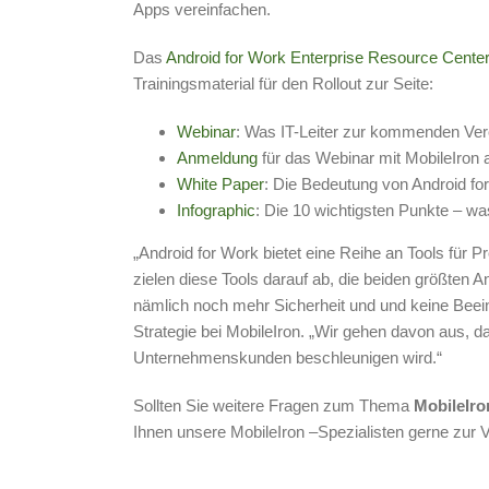
Apps vereinfachen.
Das
Android for Work Enterprise Resource Cente
Trainingsmaterial für den Rollout zur Seite:
Webinar
: Was IT-Leiter zur kommenden Ve
Anmeldung
für das Webinar mit MobileIron
White Paper
: Die Bedeutung von Android fo
Infographic
: Die 10 wichtigsten Punkte – w
„Android for Work bietet eine Reihe an Tools für 
zielen diese Tools darauf ab, die beiden größten 
nämlich noch mehr Sicherheit und und keine Beein
Strategie bei MobileIron. „Wir gehen davon aus, d
Unternehmenskunden beschleunigen wird.“
Sollten Sie weitere Fragen zum Thema
MobileIro
Ihnen unsere MobileIron –Spezialisten gerne zur 