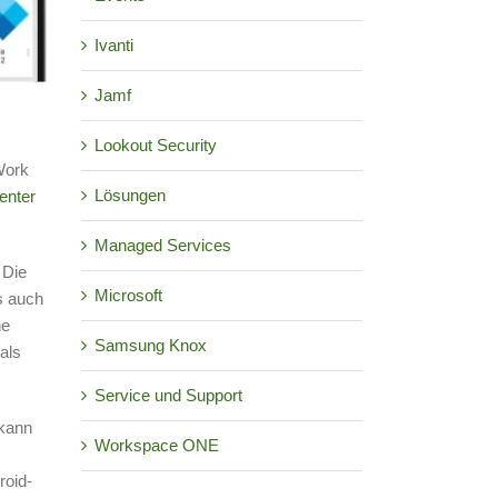
Ivanti
Jamf
Lookout Security
Work
Lösungen
enter
Managed Services
 Die
Microsoft
s auch
he
Samsung Knox
als
Service und Support
 kann
Workspace ONE
roid-