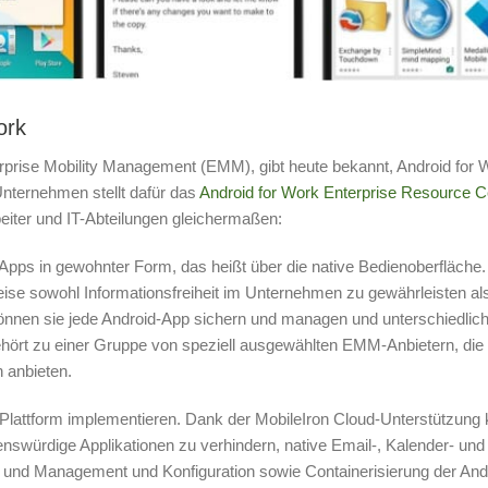
ork
erprise Mobility Management (EMM), gibt heute bekannt, Android for 
Unternehmen stellt dafür das
Android for Work Enterprise Resource C
eiter und IT-Abteilungen gleichermaßen:
n Apps in gewohnter Form, das heißt über die native Bedienoberfläche.
 Weise sowohl Informationsfreiheit im Unternehmen zu gewährleisten al
önnen sie jede Android-App sichern und managen und unterschiedlic
ehört zu einer Gruppe von speziell ausgewählten EMM-Anbietern, die 
 anbieten.
-Plattform implementieren. Dank der MobileIron Cloud-Unterstützung
uenswürdige Applikationen zu verhindern, native Email-, Kalender- und
und Management und Konfiguration sowie Containerisierung der And