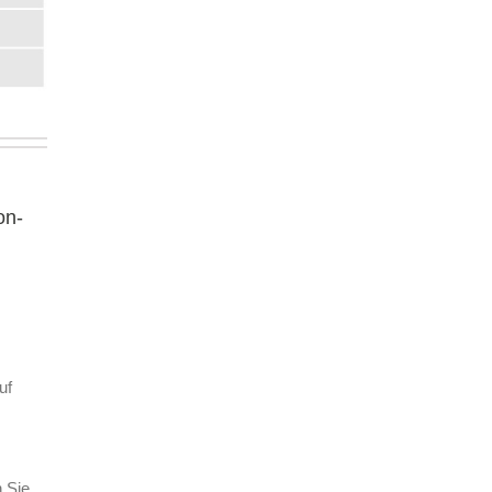
on-
uf
 Sie