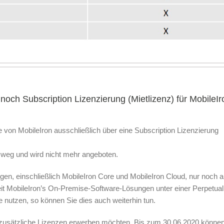
 noch Subscription Lizenzierung (Mietlizenz) für MobileIr
 von MobileIron ausschließlich über eine Subscription Lizenzierung
it weg und wird nicht mehr angeboten.
en, einschließlich MobileIron Core und MobileIron Cloud, nur noch a
zeit MobileIron’s On-Premise-Software-Lösungen unter einer Perpetual
e nutzen, so können Sie dies auch weiterhin tun.
e zusätzliche Lizenzen erwerben möchten. Bis zum 30.06.2020 können