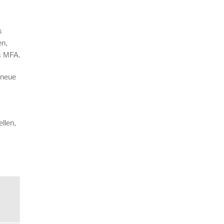
s
en,
es MFA.
 neue
llen,