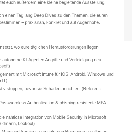
tet euch außerdem eine kleine begleitende Ausstellung.
uch einen Tag lang Deep Dives zu den Themen, die euren
h bestimmen – praxisnah, konkret und auf Augenhöhe.
ansetzt, wo eure täglichen Herausforderungen liegen:
 autonome KI-Agenten Angriffe und Verteidigung neu
osoft)
ement mit Microsoft Intune für iOS, Android, Windows und
 IT)
ktiv stoppen, bevor sie Schaden anrichten. (Referent:
asswordless Authentication & phishing-resistente MFA.
 nahtlose Integration von Mobile Security in Microsoft
aldmann, Lookout)
 Managed Services eure internen Ressourcen entlasten.