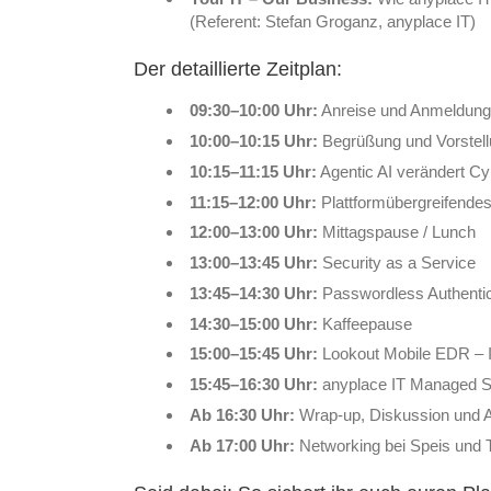
(Referent: Stefan Groganz, anyplace IT)
Der detaillierte Zeitplan:
09:30–10:00 Uhr:
Anreise und Anmeldung
10:00–10:15 Uhr:
Begrüßung und Vorstel
10:15–11:15 Uhr:
Agentic AI verändert Cy
11:15–12:00 Uhr:
Plattformübergreifende
12:00–13:00 Uhr:
Mittagspause / Lunch
13:00–13:45 Uhr:
Security as a Service
13:45–14:30 Uhr:
Passwordless Authentic
14:30–15:00 Uhr:
Kaffeepause
15:00–15:45 Uhr:
Lookout Mobile EDR – In
15:45–16:30 Uhr:
anyplace IT Managed Se
Ab 16:30 Uhr:
Wrap-up, Diskussion und 
Ab 17:00 Uhr:
Networking bei Speis und T