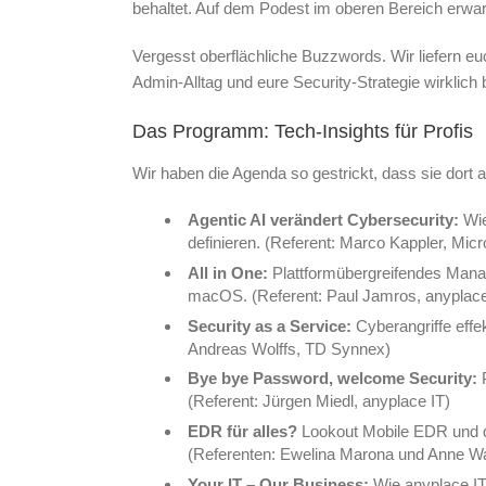
behaltet. Auf dem Podest im oberen Bereich erwar
Vergesst oberflächliche Buzzwords. Wir liefern e
Admin-Alltag und eure Security-Strategie wirklic
Das Programm: Tech-Insights für Profis
Wir haben die Agenda so gestrickt, dass sie dort 
Agentic AI verändert Cybersecurity:
Wie
definieren.
(Referent: Marco Kappler, Micr
All in One:
Plattformübergreifendes Manag
macOS. (Referent: Paul Jamros, anyplace
Security as a Service:
Cyberangriffe effe
Andreas Wolffs, TD Synnex)
Bye bye Password, welcome Security:
P
(Referent: Jürgen Miedl, anyplace IT)
EDR für alles?
Lookout Mobile EDR und die
(Referenten: Ewelina Marona und Anne W
Your IT – Our Business:
Wie anyplace IT