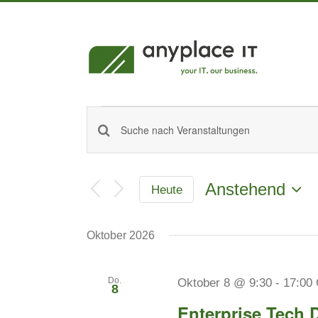
Zum
Inhalt
springen
Veranstaltungen
Bitte
Veranstaltungen
Schlüsselwort
Suche
eingeben.
und
Anstehend
Suche
Heute
Ansichten,
nach
Datum
Veranstaltungen
wählen.
Navigation
Oktober 2026
Schlüsselwort.
Do.
Oktober 8 @ 9:30
-
17:00
8
Enterprise Tech 