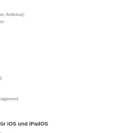
r, Antivirus)
en
g
anagement
für iOS und iPadOS