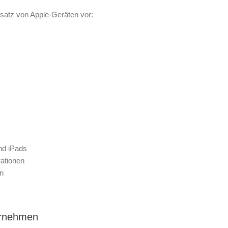
nsatz von Apple-Geräten vor:
nd iPads
rationen
en
ternehmen