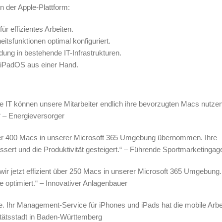
n der Apple-Plattform:
ür effizientes Arbeiten.
tsfunktionen optimal konfiguriert.
ung in bestehende IT-Infrastrukturen.
iPadOS aus einer Hand.
T können unsere Mitarbeiter endlich ihre bevorzugten Macs nutzen
“ – Energieversorger
er 400 Macs in unserer Microsoft 365 Umgebung übernommen. Ihre
essert und die Produktivität gesteigert.“ – Führende Sportmarketingag
wir jetzt effizient über 250 Macs in unserer Microsoft 365 Umgebung
e optimiert.“ – Innovativer Anlagenbauer
e. Ihr Management-Service für iPhones und iPads hat die mobile Arbei
sitätsstadt in Baden-Württemberg