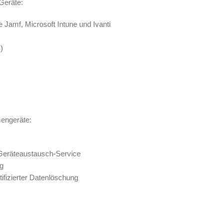
 Geräte:
Jamf, Microsoft Intune und Ivanti
)
mengeräte:
 Geräteaustausch-Service
ng
ifizierter Datenlöschung