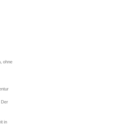
, ohne
entur
. Der
t in