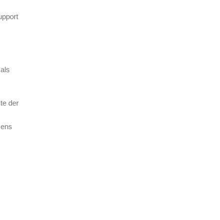
upport
 als
te der
mens