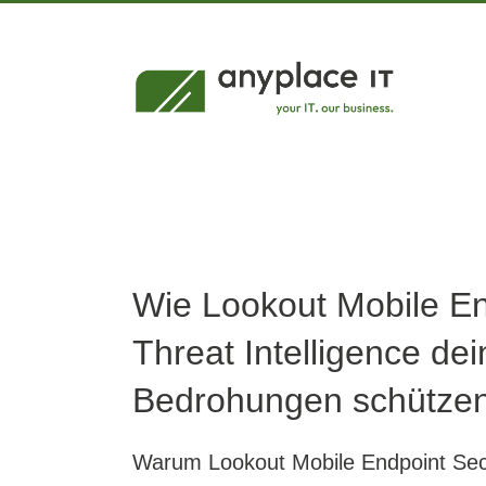
Zum
Inhalt
springen
Wie Lookout Mobile En
Threat Intelligence d
Bedrohungen schütze
Warum Lookout Mobile Endpoint Secur