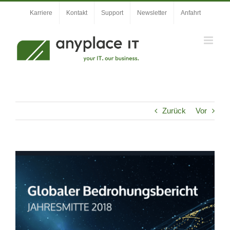
Zum
Karriere
Kontakt
Support
Newsletter
Anfahrt
Inhalt
springen
Zurück
Vor