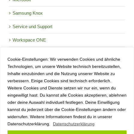
Samsung Knox
Service und Support
Workspace ONE
Cookie-Einstellungen: Wir verwenden Cookies und ähnliche
Okt.
9:30
-
17:00
CEST
8
Technologien, um unsere Website technisch bereitzustellen,
Enterprise Tech Day 2026
Inhalte einzubinden und die Nutzung unserer Website zu
verbessern. Einige Cookies sind technisch erforderlich.
Okt.
Oktober 27
-
Oktober 29
27
Weitere Cookies und Dienste setzen wir nur ein, wenn du
anyplace IT auf der it-sa 2026:
eingewilligt hast. Du kannst alle Cookies akzeptieren, ablehnen
oder deine Auswahl individuell festlegen. Deine Einwilligung
Mobile Threat Defense live erleben
kannst du jederzeit über die Cookie-Einstellungen ändern oder
Kalender anzeigen
widerrufen. Weitere Informationen findest du in unserer
Datenschutzerklärung.
Datenschutzerklärung