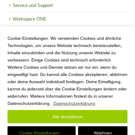
Service und Support
Workspace ONE
Cookie-Einstellungen: Wir verwenden Cookies und ähnliche
Okt.
9:30
-
17:00
CEST
8
Technologien, um unsere Website technisch bereitzustellen,
Enterprise Tech Day 2026
Inhalte einzubinden und die Nutzung unserer Website zu
verbessern. Einige Cookies sind technisch erforderlich.
Okt.
Oktober 27
-
Oktober 29
27
Weitere Cookies und Dienste setzen wir nur ein, wenn du
anyplace IT auf der it-sa 2026:
eingewilligt hast. Du kannst alle Cookies akzeptieren, ablehnen
oder deine Auswahl individuell festlegen. Deine Einwilligung
Mobile Threat Defense live erleben
kannst du jederzeit über die Cookie-Einstellungen ändern oder
Kalender anzeigen
widerrufen. Weitere Informationen findest du in unserer
Datenschutzerklärung.
Datenschutzerklärung
Alle akzeptieren
Copyright anyplace IT GmbH 2026 |
Impressum
|
Datenschutz
|
AGB
|
Sitemap
Cookie-Einstellungen
Ablehnen
LinkedIn
X
E-