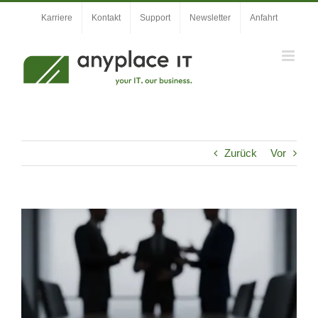
Zum
Karriere
Kontakt
Support
Newsletter
Anfahrt
Inhalt
springen
Zurück
Vor