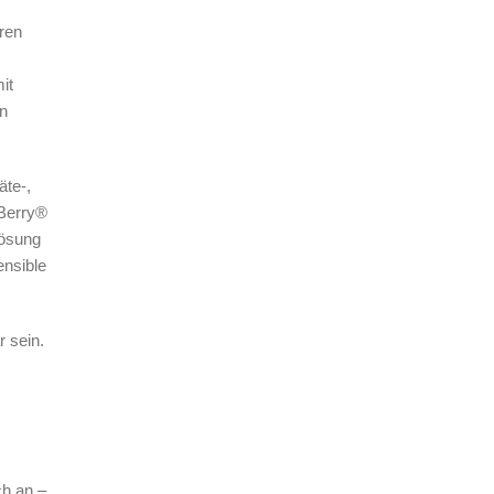
ren
it
en
äte-,
kBerry®
Lösung
ensible
 sein.
ch an –