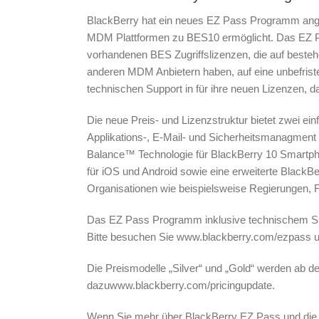
BlackBerry hat ein neues EZ Pass Programm ange
MDM Plattformen zu BES10 ermöglicht. Das EZ P
vorhandenen BES Zugriffslizenzen, die auf besteh
anderen MDM Anbietern haben, auf eine unbefriste
technischen Support in für ihre neuen Lizenzen, 
Die neue Preis- und Lizenzstruktur bietet zwei einf
Applikations-, E-Mail- und Sicherheitsmanagment 
Balance™ Technologie für BlackBerry 10 Smartph
für iOS und Android sowie eine erweiterte BlackB
Organisationen wie beispielsweise Regierungen,
Das EZ Pass Programm inklusive technischem Sup
Bitte besuchen Sie www.blackberry.com/ezpass 
Die Preismodelle „Silver“ und „Gold“ werden ab d
dazuwww.blackberry.com/pricingupdate.
Wenn Sie mehr über BlackBerry EZ Pass und di