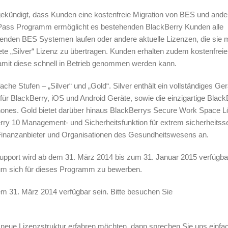
kündigt, dass Kunden eine kostenfreie Migration von BES und ande
ass Programm ermöglicht es bestehenden BlackBerry Kunden alle
enden BES Systemen laufen oder andere aktuelle Lizenzen, die sie m
te „Silver“ Lizenz zu übertragen. Kunden erhalten zudem kostenfrei
damit diese schnell in Betrieb genommen werden kann.
ache Stufen – „Silver“ und „Gold“. Silver enthält ein vollständiges Ger
für BlackBerry, iOS und Android Geräte, sowie die einzigartige Blac
ones. Gold bietet darüber hinaus BlackBerrys Secure Work Space 
erry 10 Management- und Sicherheitsfunktion für extrem sicherheitss
 Finanzanbieter und Organisationen des Gesundheitswesens an.
port wird ab dem 31. März 2014 bis zum 31. Januar 2015 verfügbar
um sich für dieses Programm zu bewerben.
em 31. März 2014 verfügbar sein. Bitte besuchen Sie
e neue
Lizenzstruktur
erfahren möchten, dann sprechen Sie uns einfa