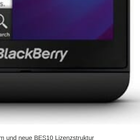
m und neue BES10 Lizenzstruktur