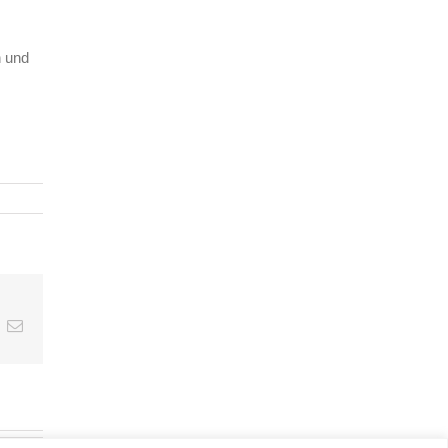
n und
inkedIn
E-
Mail