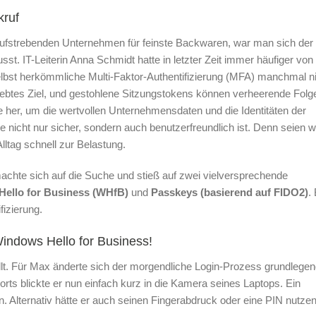
ruf
fstrebenden Unternehmen für feinste Backwaren, war man sich der
. IT-Leiterin Anna Schmidt hatte in letzter Zeit immer häufiger von
selbst herkömmliche Multi-Faktor-Authentifizierung (MFA) manchmal n
iebtes Ziel, und gestohlene Sitzungstokens können verheerende Folg
 her, um die wertvollen Unternehmensdaten und die Identitäten der
 nicht nur sicher, sondern auch benutzerfreundlich ist. Denn seien w
Alltag schnell zur Belastung.
hte sich auf die Suche und stieß auf zwei vielversprechende
ello for Business (WHfB)
und
Passkeys (basierend auf FIDO2)
.
fizierung.
Windows Hello for Business!
lt. Für Max änderte sich der morgendliche Login-Prozess grundlegen
rts blickte er nun einfach kurz in die Kamera seines Laptops. Ein
in. Alternativ hätte er auch seinen Fingerabdruck oder eine PIN nutze