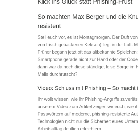
Klick ins Glück statt Phishing-Frust
So machten Max Berger und die Knu
resistent
Stell euch vor, es ist Montagmorgen. Der Duft vo
von frisch gebackenen Keksen) liegt in der Luft. M
Früher begann jetzt oft das altbekannte Spielche
Smartphone gerade nicht zur Hand oder der Code ka
dann war da noch diese ständige, leise Sorge im 
Mails durchrutscht?
Video: Schluss mit Phishing – So macht i
Ihr wollt wissen, wie ihr Phishing-Angriffe zuverlä
unserem Video zum Artikel zeigen wir euch, wie 
Passwörtern auf moderne, phishing-resistente Authe
Technologien nicht nur die Sicherheit eures Unte
Arbeitsalltag deutlich erleichtern.