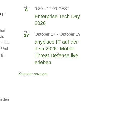
Okt.
9:30
-
17:00
CEST
8
g-
Enterprise Tech Day
2026
her
Okt.
Oktober 27
-
Oktober 29
27
ch.
anyplace IT auf der
tte das
it-sa 2026: Mobile
. Und
ng-
Threat Defense live
erleben
Kalender anzeigen
en den