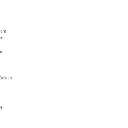
icht
en
ir
 Beides
d –
n