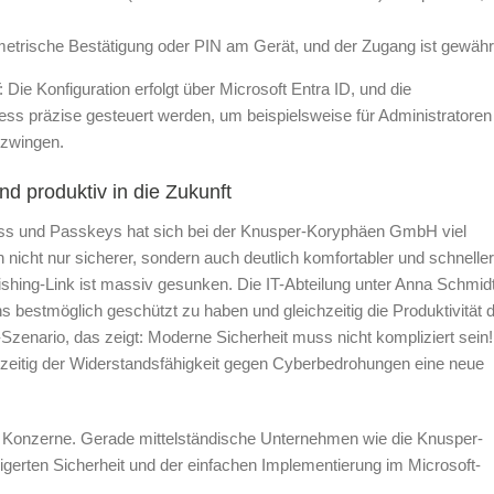
ometrische Bestätigung oder PIN am Gerät, und der Zugang ist gewähr
: Die Konfiguration erfolgt über Microsoft Entra ID, und die
cess präzise gesteuert werden, um beispielsweise für Administratoren
rzwingen.
 produktiv in die Zukunft
ess und Passkeys hat sich bei der Knusper-Koryphäen GmbH viel
 nicht nur sicherer, sondern auch deutlich komfortabler und schneller
ishing-Link ist massiv gesunken. Die IT-Abteilung unter Anna Schmidt
 bestmöglich geschützt zu haben und gleichzeitig die Produktivität 
-Szenario, das zeigt: Moderne Sicherheit muss nicht kompliziert sein!
chzeitig der Widerstandsfähigkeit gegen Cyberbedrohungen eine neue
ße Konzerne. Gerade mittelständische Unternehmen wie die Knusper-
gerten Sicherheit und der einfachen Implementierung im Microsoft-