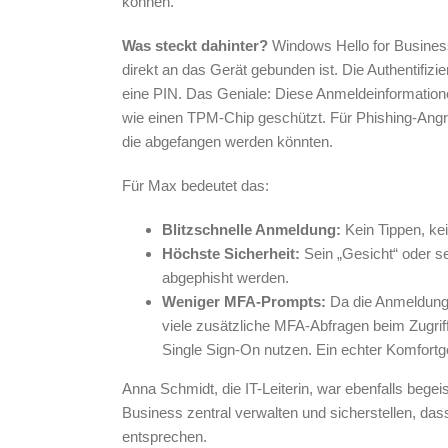
können.
Was steckt dahinter?
Windows Hello for Business
direkt an das Gerät gebunden ist. Die Authentifiz
eine PIN. Das Geniale: Diese Anmeldeinformation
wie einen TPM-Chip geschützt. Für Phishing-Angrei
die abgefangen werden könnten.
Für Max bedeutet das:
Blitzschnelle Anmeldung:
Kein Tippen, ke
Höchste Sicherheit:
Sein „Gesicht“ oder se
abgephisht werden.
Weniger MFA-Prompts:
Da die Anmeldung a
viele zusätzliche MFA-Abfragen beim Zugri
Single Sign-On nutzen. Ein echter Komfortg
Anna Schmidt, die IT-Leiterin, war ebenfalls begeis
Business zentral verwalten und sicherstellen, da
entsprechen.