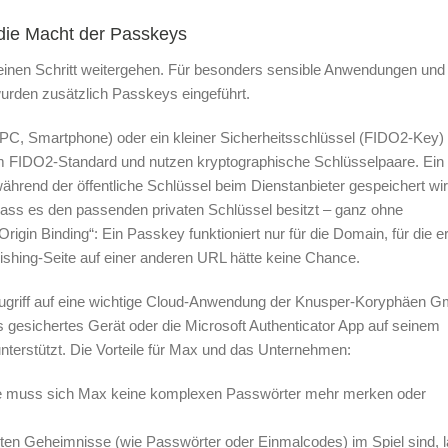
 die Macht der Passkeys
inen Schritt weitergehen. Für besonders sensible Anwendungen un
urden zusätzlich Passkeys eingeführt.
 (PC, Smartphone) oder ein kleiner Sicherheitsschlüssel (FIDO2-Key)
m FIDO2-Standard und nutzen kryptographische Schlüsselpaare. Ein
während der öffentliche Schlüssel beim Dienstanbieter gespeichert wir
dass es den passenden privaten Schlüssel besitzt – ganz ohne
igin Binding“: Ein Passkey funktioniert nur für die Domain, für die e
hishing-Seite auf einer anderen URL hätte keine Chance.
Zugriff auf eine wichtige Cloud-Anwendung der Knusper-Koryphäen 
s gesichertes Gerät oder die Microsoft Authenticator App auf seinem
terstützt. Die Vorteile für Max und das Unternehmen:
e muss sich Max keine komplexen Passwörter mehr merken oder
lten Geheimnisse (wie Passwörter oder Einmalcodes) im Spiel sind, 