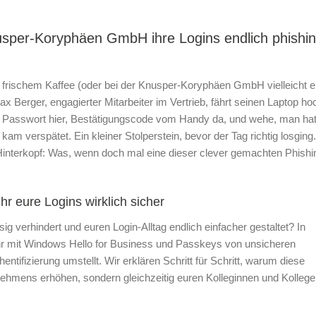
sper-Koryphäen GmbH ihre Logins endlich phishin
n frischem Kaffee (oder bei der Knusper-Koryphäen GmbH vielleicht e
ax Berger, engagierter Mitarbeiter im Vertrieb, fährt seinen Laptop ho
n: Passwort hier, Bestätigungscode vom Handy da, und wehe, man ha
m verspätet. Ein kleiner Stolperstein, bevor der Tag richtig losging
Hinterkopf: Was, wenn doch mal eine dieser clever gemachten Phishi
hr eure Logins wirklich sicher
ssig verhindert und euren Login-Alltag endlich einfacher gestaltet? In
ihr mit Windows Hello for Business und Passkeys von unsicheren
ntifizierung umstellt. Wir erklären Schritt für Schritt, warum diese
rnehmens erhöhen, sondern gleichzeitig euren Kolleginnen und Kolleg