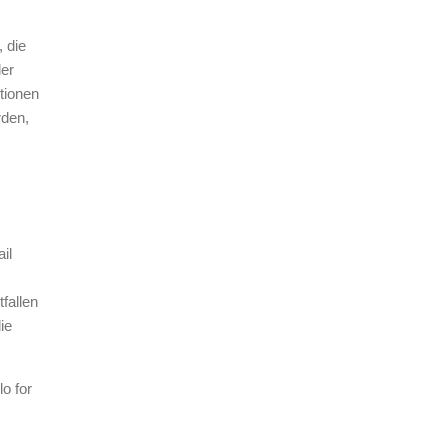
 die
der
tionen
rden,
il
fallen
ie
lo for