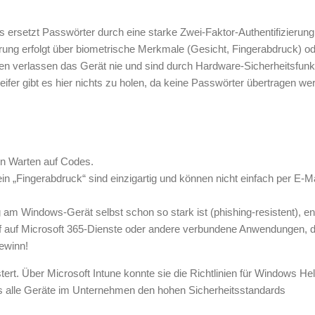
 ersetzt Passwörter durch eine starke Zwei-Faktor-Authentifizierung,
ierung erfolgt über biometrische Merkmale (Gesicht, Fingerabdruck) o
en verlassen das Gerät nie und sind durch Hardware-Sicherheitsfunk
fer gibt es hier nichts zu holen, da keine Passwörter übertragen we
in Warten auf Codes.
in „Fingerabdruck“ sind einzigartig und können nicht einfach per E-Ma
m Windows-Gerät selbst schon so stark ist (phishing-resistent), ent
ff auf Microsoft 365-Dienste oder andere verbundene Anwendungen, d
ewinn!
tert. Über Microsoft Intune konnte sie die Richtlinien für Windows Hel
ss alle Geräte im Unternehmen den hohen Sicherheitsstandards