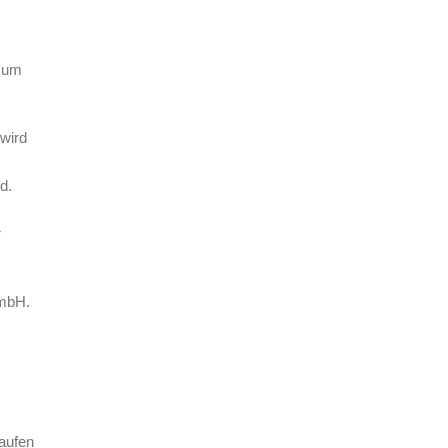
d um
 wird
d.
r
GmbH.
laufen