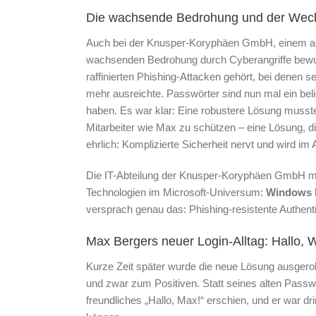
Die wachsende Bedrohung und der Weck
Auch bei der Knusper-Koryphäen GmbH, einem au
wachsenden Bedrohung durch Cyberangriffe bewusst
raffinierten Phishing-Attacken gehört, bei denen 
mehr ausreichte. Passwörter sind nun mal ein bel
haben. Es war klar: Eine robustere Lösung musste
Mitarbeiter wie Max zu schützen – eine Lösung, die
ehrlich: Komplizierte Sicherheit nervt und wird im 
Die IT-Abteilung der Knusper-Koryphäen GmbH mac
Technologien im Microsoft-Universum:
Windows H
versprach genau das: Phishing-resistente Authenti
Max Bergers neuer Login-Alltag: Hallo, 
Kurze Zeit später wurde die neue Lösung ausgerol
und zwar zum Positiven. Statt seines alten Passwo
freundliches „Hallo, Max!“ erschien, und er war dr