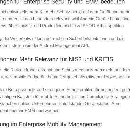
ngen für Enterprise Security und EMM bedeuten
droid entwickelt: mehr KI, mehr Schutz direkt auf dem Gerät und mehr
rnehmen ist das besonders relevant, weil Android-Geräte heute längs
nst über Logistik und Produktion bis hin zu BYOD-Arbeitsprofilen.
g: die Weiterentwicklung der mobilen Sicherheitsfunktionen und die
nittstellen wie der Android Management API.
ktionen: Mehr Relevanz für NIS2 und KRITIS
orm, die Risiken früher erkennt und Schutzmechanismen direkt auf de
t, weil mobile Endgeräte heute Teil geschäftskritischer Prozesse sin
ertem Betrugsschutz und strengeren Schutzprofilen für besonders gef
ichtigen Baustein für mobile Sicherheits- und Compliance-Strategien
e Branchen sollten Unternehmen Patchstände, Gerätestatus, App-
equent über ihr EMM überwachen.
ng im Enterprise Mobility Management