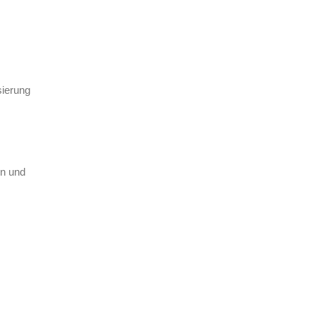
sierung
en und