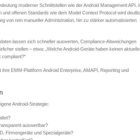
edeutung moderner Schnittstellen wie der Android Management API. I
 und offenen Standards wie dem Model Context Protocol wird deutlic
von rein manueller Administration, hin zu stärker automatisierten
endaten lassen sich schneller auswerten, Compliance-Abweichungen
rlicher stellen – etwa: „Welche Android-Geräte haben keinen aktuell
t compliant?“
t ihre EMM-Plattform Android Enterprise, AMAPI, Reporting und
n
eigene Android-Strategie:
ltet?
ransparent auswertbar?
YOD, Firmengeräte und Spezialgeräte?