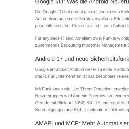
Google I/O: Was die Android-Neueru
Die Google I/O hat erneut gezeigt, wohin sich An
Automatisierung in der Geräteverwaltung. Für Unte
geschäftskritischer Prozesse sind – vom Außendie
Für anyplace IT sind vor allem zwei Punkte wichti
zunehmende Bedeutung moderner Management-Sch
Android 17 und neue Sicherheitsfun
Google entwickelt Android weiter zu einer Plattf
stärkt. Für Unternehmen ist das besonders relevan
Mit Funktionen wie Live Threat Detection, erweit
Nutzergruppen wird Android Enterprise zu einem w
Gerade mit Blick auf NIS2, KRITIS und reguliert
Berechtigungen und Richtlinienkonformität kons
AMAPI und MCP: Mehr Automatisieru