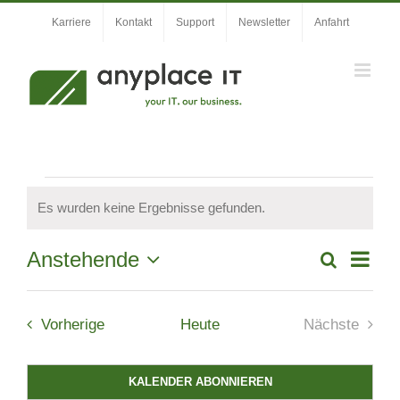
Zum
Karriere
Kontakt
Support
Newsletter
Anfahrt
Inhalt
springen
Veranstaltungen
Es wurden keine Ergebnisse gefunden.
Hinweis
Veran
Anstehende
Suche
Veranstal
Liste
Ansic
Datum
Suche
wählen.
Navig
Veranstaltungen
und
Vorherige
Heute
Nächste
Veranstal
Ansichten,
Navigation
KALENDER ABONNIEREN