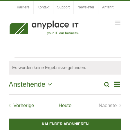
Zum
Karriere
Kontakt
Support
Newsletter
Anfahrt
Inhalt
springen
Veranstaltungen
Es wurden keine Ergebnisse gefunden.
Hinweis
Veran
Anstehende
Suche
Veranstal
Liste
Ansic
Datum
Suche
wählen.
Navig
Veranstaltungen
und
Vorherige
Heute
Nächste
Veranstal
Ansichten,
Navigation
KALENDER ABONNIEREN