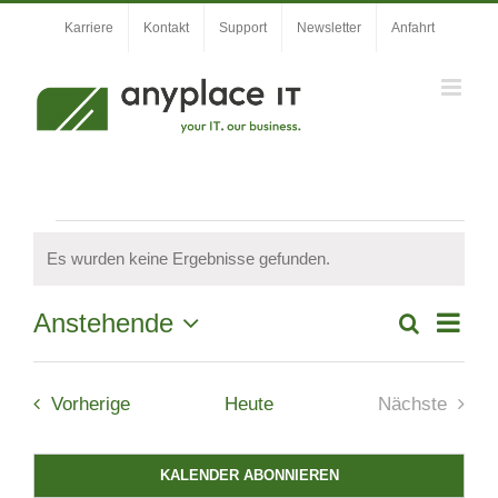
Zum
Karriere
Kontakt
Support
Newsletter
Anfahrt
Inhalt
springen
Veranstaltungen
Es wurden keine Ergebnisse gefunden.
Hinweis
Veran
Anstehende
Suche
Veranstal
Liste
Ansic
Datum
Suche
wählen.
Navig
Veranstaltungen
und
Vorherige
Heute
Nächste
Veranstal
Ansichten,
Navigation
KALENDER ABONNIEREN