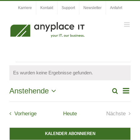
Zum
Karriere
Kontakt
Support
Newsletter
Anfahrt
Inhalt
springen
Veranstaltungen
Es wurden keine Ergebnisse gefunden.
Hinweis
Veran
Anstehende
Suche
Veranstal
Liste
Ansic
Datum
Suche
wählen.
Navig
Veranstaltungen
und
Vorherige
Heute
Nächste
Veranstal
Ansichten,
Navigation
KALENDER ABONNIEREN