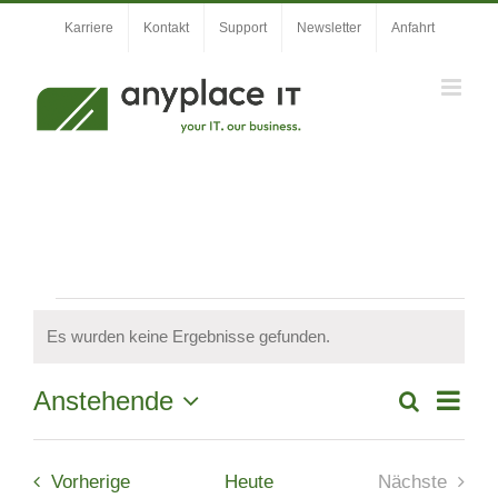
Zum
Karriere
Kontakt
Support
Newsletter
Anfahrt
Inhalt
springen
Veranstaltungen
Es wurden keine Ergebnisse gefunden.
Hinweis
Veran
Anstehende
Suche
Veranstal
Liste
Ansic
Datum
Suche
wählen.
Navig
Veranstaltungen
und
Vorherige
Heute
Nächste