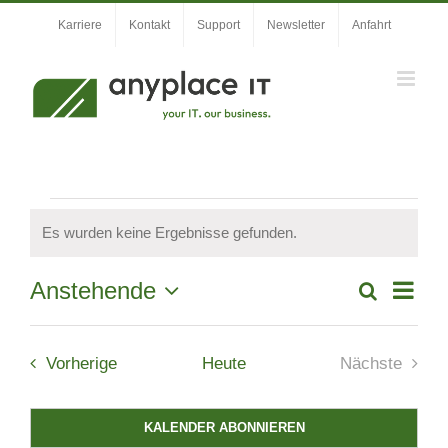
Zum
Karriere
Kontakt
Support
Newsletter
Anfahrt
Inhalt
springen
Veranstaltungen
Es wurden keine Ergebnisse gefunden.
Hinweis
Veran
Anstehende
Suche
Veranstal
Liste
Ansic
Datum
Suche
wählen.
Navig
Veranstaltungen
und
Vorherige
Heute
Nächste
Veranstal
Ansichten,
Navigation
KALENDER ABONNIEREN