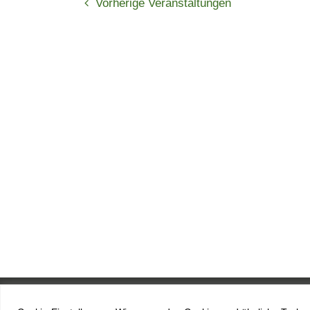
Vorherige
Veranstaltungen
Copyright anyplace IT GmbH 2026 |
Impressum
|
Datenschu