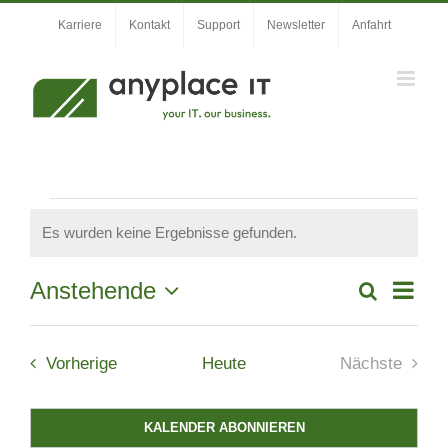
Zum
Karriere
Kontakt
Support
Newsletter
Anfahrt
Inhalt
springen
Veranstaltungen
Es wurden keine Ergebnisse gefunden.
Hinweis
Veran
Anstehende
Suche
Veranstal
Liste
Ansic
Datum
Suche
wählen.
Navig
Veranstaltungen
und
Vorherige
Heute
Nächste
Veranstal
Ansichten,
Navigation
KALENDER ABONNIEREN