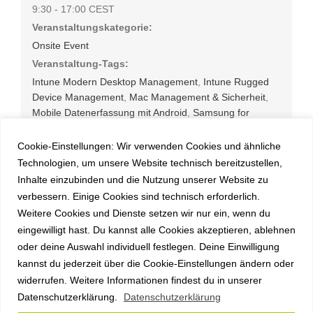
9:30 - 17:00
CEST
Veranstaltungskategorie:
Onsite Event
Veranstaltung-Tags:
Intune Modern Desktop Management
,
Intune Rugged
Device Management
,
Mac Management & Sicherheit
,
Mobile Datenerfassung mit Android
,
Samsung for
Enterprise
,
Samsung Galaxy AI
Cookie-Einstellungen: Wir verwenden Cookies und ähnliche
Technologien, um unsere Website technisch bereitzustellen,
Inhalte einzubinden und die Nutzung unserer Website zu
Veranstaltungsort
verbessern. Einige Cookies sind technisch erforderlich.
Weitere Cookies und Dienste setzen wir nur ein, wenn du
Motorworld Region Stuttgart
eingewilligt hast. Du kannst alle Cookies akzeptieren, ablehnen
Graf-Zeppelin-Platz 1
oder deine Auswahl individuell festlegen. Deine Einwilligung
Böblingen
,
71034
kannst du jederzeit über die Cookie-Einstellungen ändern oder
Google Karte anzeigen
widerrufen. Weitere Informationen findest du in unserer
Veranstaltungsort-Website anzeigen
Datenschutzerklärung.
Datenschutzerklärung